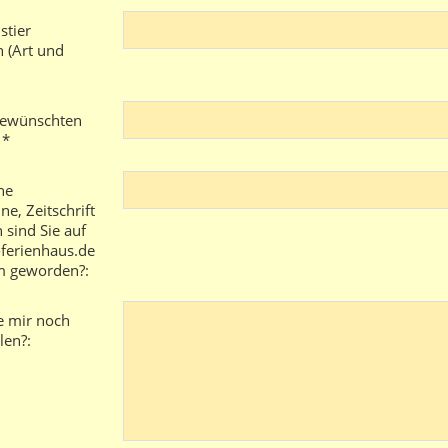
stier
(Art und
gewünschten
 *
he
e, Zeitschrift
 sind Sie auf
-ferienhaus.de
 geworden?:
e mir noch
len?: