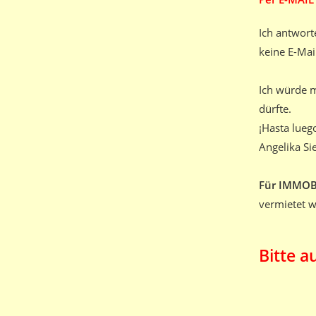
Ich antwor
keine E-Mai
Ich würde 
dürfte.
¡Hasta lueg
Angelika S
Für IMMOB
vermietet we
Bitte a