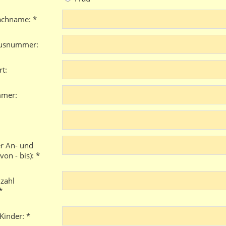
achname: *
ausnummer:
t:
mmer:
r An- und
von - bis): *
zahl
*
Kinder: *