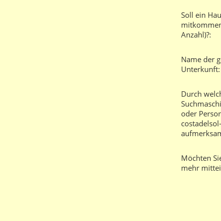
Soll ein Hau
mitkommen 
Anzahl)?:
Name der 
Unterkunft:
Durch welc
Suchmaschin
oder Person
costadelsol
aufmerksam
Möchten Si
mehr mittei