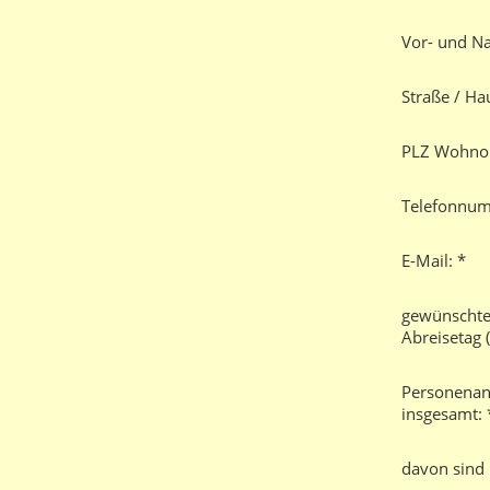
Vor- und N
Straße / H
PLZ Wohnor
Telefonnu
E-Mail: *
gewünschte
Abreisetag (
Personenan
insgesamt: 
davon sind 